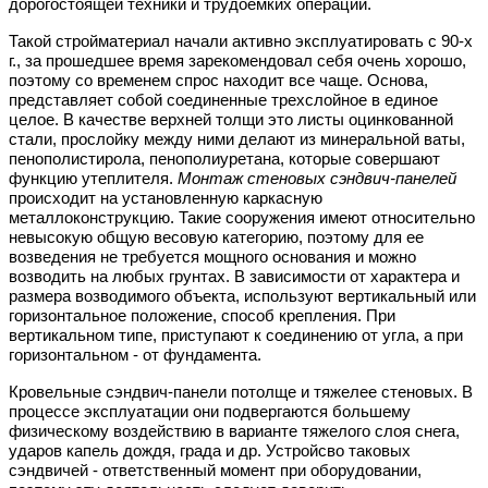
дорогостоящей техники и трудоемких операций.
Такой стройматериал начали активно эксплуатировать с 90-х
г., за прошедшее время зарекомендовал себя очень хорошо,
поэтому со временем спрос находит все чаще. Основа,
представляет собой соединенные трехслойное в единое
целое. В качестве верхней толщи это листы оцинкованной
стали, прослойку между ними делают из минеральной ваты,
пенополистирола, пенополиуретана, которые совершают
функцию утеплителя.
Монтаж стеновых сэндвич-панелей
происходит на установленную каркасную
металлоконструкцию. Такие сооружения имеют относительно
невысокую общую весовую категорию, поэтому для ее
возведения не требуется мощного основания и можно
возводить на любых грунтах. В зависимости от характера и
размера возводимого объекта, используют вертикальный или
горизонтальное положение, способ крепления. При
вертикальном типе, приступают к соединению от угла, а при
горизонтальном - от фундамента.
Кровельные сэндвич-панели потолще и тяжелее стеновых. В
процессе эксплуатации они подвергаются большему
физическому воздействию в варианте тяжелого слоя снега,
ударов капель дождя, града и др. Устройсво таковых
сэндвичей - ответственный момент при оборудовании,